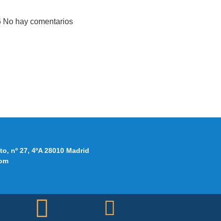
6
No hay comentarios
to, nº 27, 4ºA 28010 Madrid
om