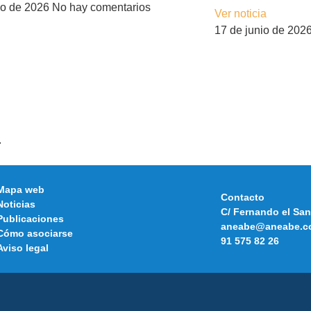
lio de 2026
No hay comentarios
Ver noticia
17 de junio de 202
.
Mapa web
Contacto
Noticias
C/ Fernando el San
Publicaciones
aneabe@aneabe.c
Cómo asociarse
91 575 82 26
Aviso legal