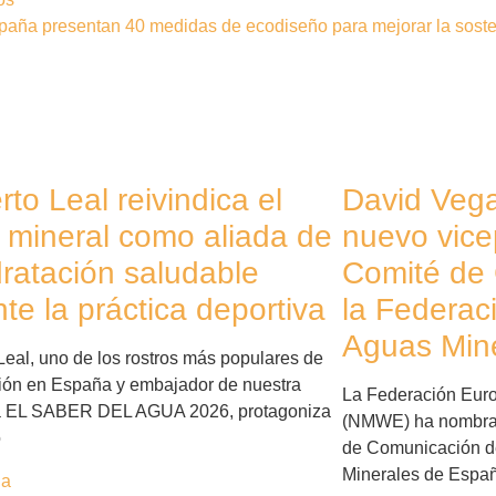
paña presentan 40 medidas de ecodiseño para mejorar la soste
to Leal reivindica el
David Veg
 mineral como aliada de
nuevo vice
dratación saludable
Comité de
te la práctica deportiva
la Federac
Aguas Min
Leal, uno de los rostros más populares de
isión en España y embajador de nuestra
La Federación Eur
 EL SABER DEL AGUA 2026, protagoniza
(NMWE) ha nombra
o
de Comunicación de
Minerales de Espa
ia