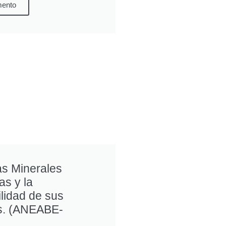
mento
s Minerales
s y la
ilidad de sus
s. (ANEABE-