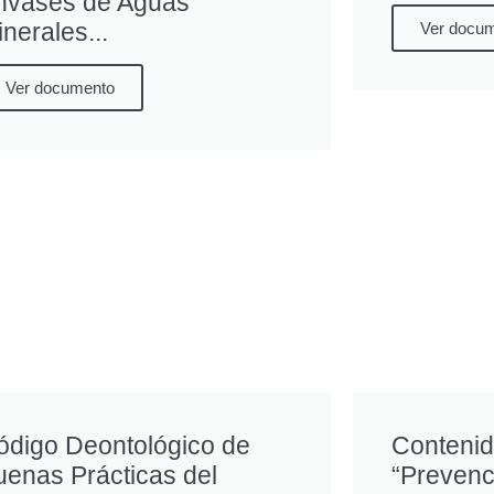
nvases de Aguas
nerales...
Ver docu
Ver documento
ódigo Deontológico de
Contenido
uenas Prácticas del
“Prevenc