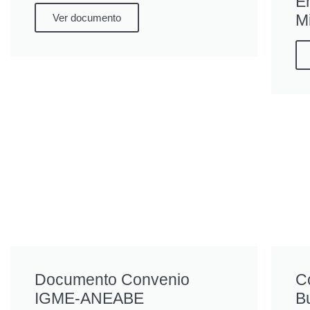
E
Mi
Ver documento
Documento Convenio
C
IGME-ANEABE
B