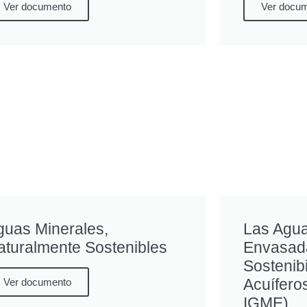
Ver documento
Ver docu
guas Minerales,
Las Agua
aturalmente Sostenibles
Envasada
Sostenib
Acuífero
Ver documento
IGME).