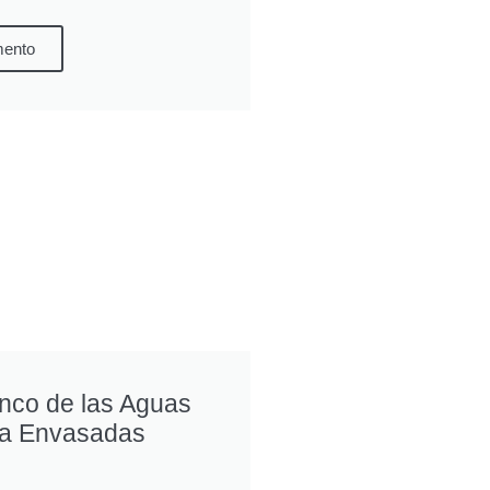
mento
anco de las Aguas
da Envasadas