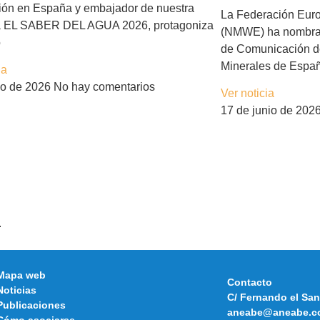
isión en España y embajador de nuestra
La Federación Eur
 EL SABER DEL AGUA 2026, protagoniza
(NMWE) ha nombra
o
de Comunicación de
Minerales de Espa
ia
lio de 2026
No hay comentarios
Ver noticia
17 de junio de 202
.
Mapa web
Contacto
Noticias
C/ Fernando el San
Publicaciones
aneabe@aneabe.c
Cómo asociarse