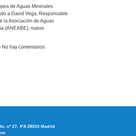
opea de Aguas Minerales
do a David Vega, Responsable
 la Asociación de Aguas
ña (ANEABE), nuevo
6
No hay comentarios
to, nº 27, 4ºA 28010 Madrid
om