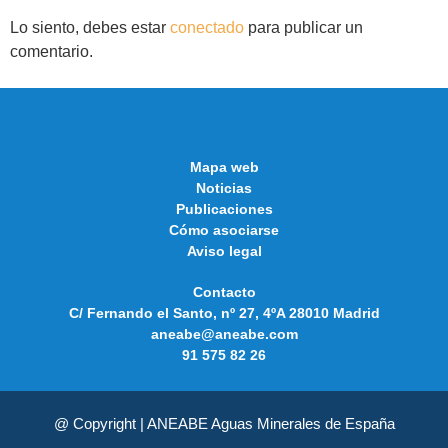
Lo siento, debes estar
conectado
para publicar un
comentario.
Mapa web
Noticias
Publicaciones
Cómo asociarse
Aviso legal
Contacto
C/ Fernando el Santo, nº 27, 4ºA 28010 Madrid
aneabe@aneabe.com
91 575 82 26
@ Copyright | ANEABE Aguas Minerales de España