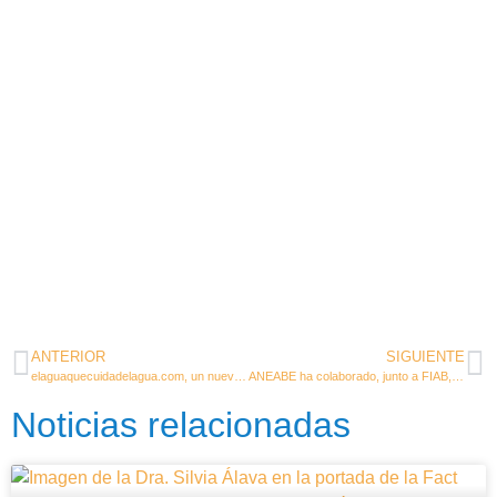
ANTERIOR
SIGUIENTE
elaguaquecuidadelagua.com, un nuevo espacio web para avanzar hacia un futuro más saludable, responsable y sostenible
ANEABE ha colaborado, junto a FIAB, en la elaboración de la nueva Guía de Buenas Prácticas de Prevención del COVID-19, dirigida al pequeño comercio de alimentación y bebidas.
Noticias relacionadas