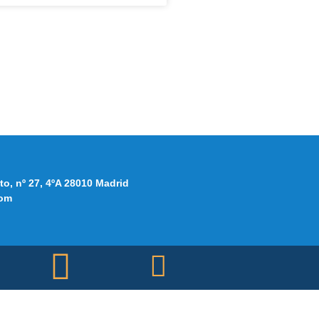
to, nº 27, 4ºA 28010 Madrid
om