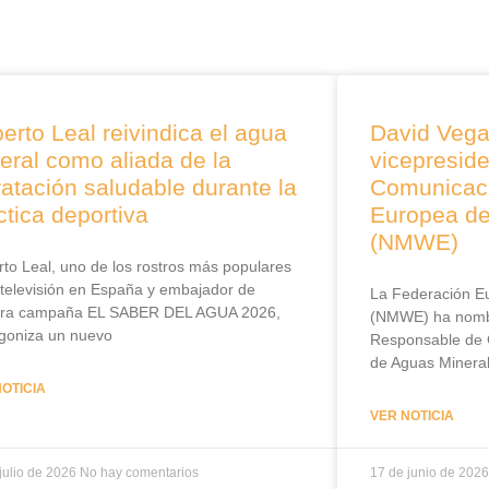
erto Leal reivindica el agua
David Veg
eral como aliada de la
vicepresid
ratación saludable durante la
Comunicaci
ctica deportiva
Europea de
(NMWE)
to Leal, uno de los rostros más populares
 televisión en España y embajador de
La Federación E
tra campaña EL SABER DEL AGUA 2026,
(NMWE) ha nomb
goniza un nuevo
Responsable de 
de Aguas Minera
NOTICIA
VER NOTICIA
julio de 2026
No hay comentarios
17 de junio de 202