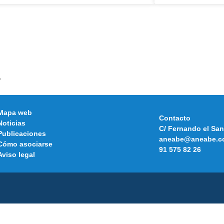
.
Mapa web
Contacto
Noticias
C/ Fernando el San
Publicaciones
aneabe@aneabe.c
Cómo asociarse
91 575 82 26
Aviso legal