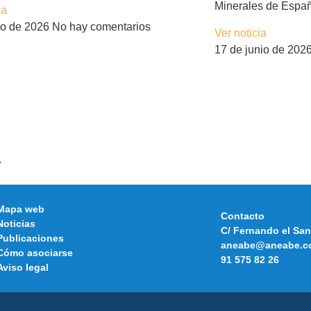
Minerales de Espa
ia
lio de 2026
No hay comentarios
Ver noticia
17 de junio de 202
.
Mapa web
Contacto
Noticias
C/ Fernando el San
Publicaciones
aneabe@aneabe.c
Cómo asociarse
91 575 82 26
Aviso legal