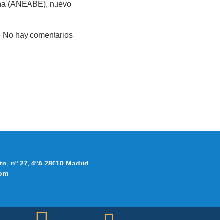
ña (ANEABE), nuevo
6
No hay comentarios
to, nº 27, 4ºA 28010 Madrid
om