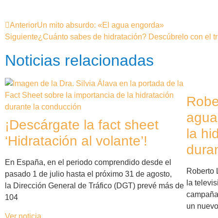
Anterior
Un mito absurdo: «El agua engorda»
Siguiente
¿Cuánto sabes de hidratación? Descúbrelo con el tri
Noticias relacionadas
Rober
agua
¡Descárgate la fact sheet
la hi
‘Hidratación al volante’!
duran
En España, en el periodo comprendido desde el
Roberto 
pasado 1 de julio hasta el próximo 31 de agosto,
la telev
la Dirección General de Tráfico (DGT) prevé más de
campaña
104
un nuev
Ver noticia