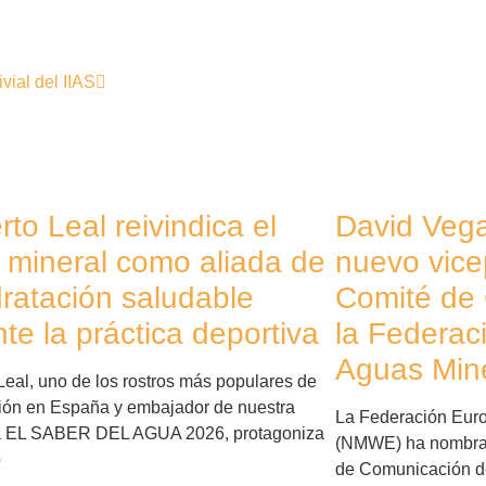
vial del IIAS
to Leal reivindica el
David Veg
 mineral como aliada de
nuevo vice
dratación saludable
Comité de
te la práctica deportiva
la Federac
Aguas Min
Leal, uno de los rostros más populares de
isión en España y embajador de nuestra
La Federación Eur
 EL SABER DEL AGUA 2026, protagoniza
(NMWE) ha nombra
o
de Comunicación de